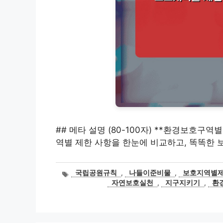
## 메타 설명 (80-100자) **환경보호구역
역별 제한 사항을 한눈에 비교하고, 똑똑한 
태
국립공원규칙
,
나들이준비물
,
보호지역별
그
자연보호실천
,
지구지키기
,
환