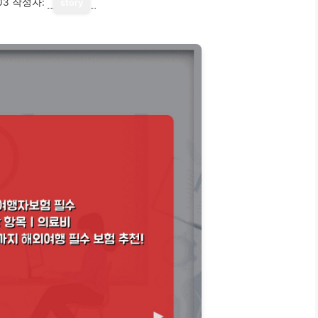
03
작성자:
story