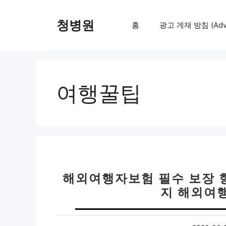
컨
텐
청병원
홈
광고 게재 방침 (Adver
츠
로
건
너
뛰
여행꿀팁
기
해외여행자보험 필수 보장 
지 해외여행