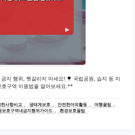
별 금지 행위, 헷갈리지 마세요! 🌳 국립공원, 습지 등 지
보호구역 이용법을 알아보세요.**
제한사항비교
,
생태계보호
,
안전한야외활동
,
여행꿀팁
,
경보호구역내금지행위가이드
,
환경보호꿀팁