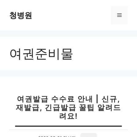
컨
텐
청병원
메
츠
로
뉴
건
너
여권준비물
뛰
기
여권발급 수수료 안내 | 신규,
재발급, 긴급발급 꿀팁 알려드
려요!