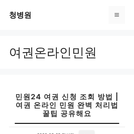
컨
텐
청병원
메
츠
로
뉴
건
너
여권온라인민원
뛰
기
민원24 여권 신청 조회 방법 |
여권 온라인 민원 완벽 처리법
꿀팁 공유해요