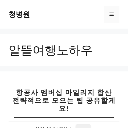
컨
텐
청병원
메
츠
로
뉴
건
너
알뜰여행노하우
뛰
기
항공사 멤버십 마일리지 합산
전략적으로 모으는 팁 공유할게
요!