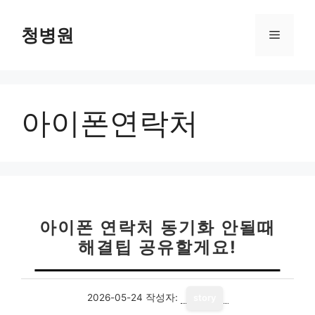
컨
텐
청병원
메
츠
로
뉴
건
너
아이폰연락처
뛰
기
아이폰 연락처 동기화 안될때
해결팁 공유할게요!
2026-05-24
작성자:
story