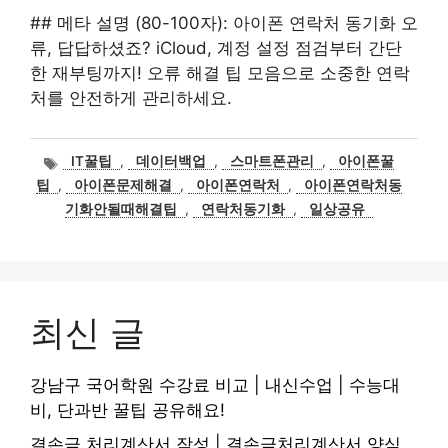
## 메타 설명 (80-100자): 아이폰 연락처 동기화 오
류, 답답하셨죠? iCloud, 계정 설정 점검부터 간단
한 재부팅까지! 오류 해결 팁 모음으로 소중한 연락
처를 안전하게 관리하세요.
태
IT꿀팁
,
데이터백업
,
스마트폰관리
,
아이폰꿀
그
팁
,
아이폰문제해결
,
아이폰연락처
,
아이폰연락처동
기화안될때해결팁
,
연락처동기화
,
일상공유
최신 글
강남구 국어학원 수강료 비교 | 내신수업 | 수능대
비, 단과반 꿀팁 공유해요!
결손금 처리계산서 작성 | 결손금처리계산서 양식