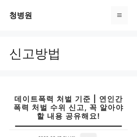
컨
텐
청병원
메
츠
로
뉴
건
너
신고방법
뛰
기
데이트폭력 처벌 기준 | 연인간
폭력 처벌 수위 신고, 꼭 알아야
할 내용 공유해요!