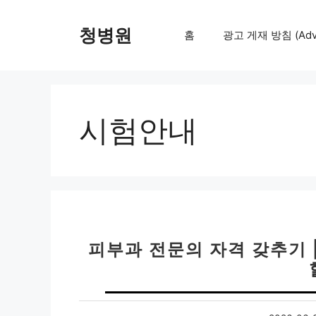
컨
텐
청병원
홈
광고 게재 방침 (Adver
츠
로
건
너
뛰
시험안내
기
피부과 전문의 자격 갖추기 