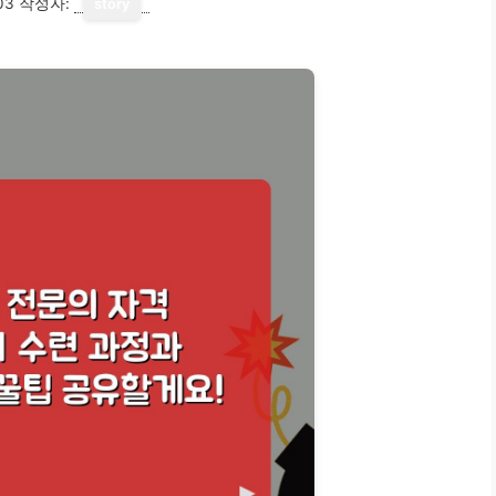
03
작성자:
story