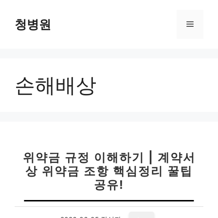
컨
텐
청병원
메
츠
로
뉴
건
너
손해배상
뛰
기
위약금 규정 이해하기 | 계약서
상 위약금 조항 핵심정리 꿀팁
공유!