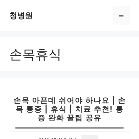
컨
텐
청병원
메
츠
로
뉴
건
너
손목휴식
뛰
기
손목 아픈데 쉬어야 하나요 | 손
목 통증 | 휴식 | 치료 추천! 통
증 완화 꿀팁 공유