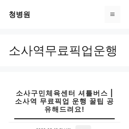
컨
텐
청병원
메
츠
로
뉴
건
너
소사역무료픽업운행
뛰
기
소사구민체육센터 셔틀버스 |
소사역 무료픽업 운행 꿀팁 공
유해드려요!