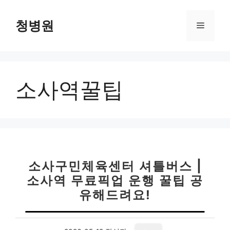
컨
텐
청병원
메
츠
로
뉴
건
너
소사역꿀팁
뛰
기
소사구민체육센터 셔틀버스 |
소사역 무료픽업 운행 꿀팁 공
유해드려요!