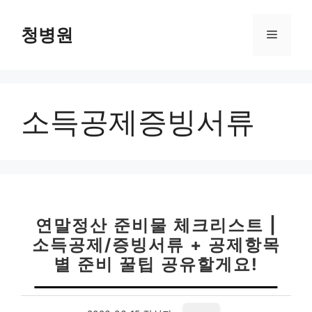
컨
텐
청병원
메
츠
로
뉴
건
너
소득공제증빙서류
뛰
기
연말정산 준비물 체크리스트 |
소득공제/증빙서류 + 공제항목
별 준비 꿀팁 공유할게요!