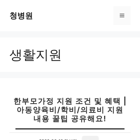
컨
텐
청병원
메
츠
로
뉴
건
너
생활지원
뛰
기
한부모가정 지원 조건 및 혜택 |
아동양육비/학비/의료비 지원
내용 꿀팁 공유해요!