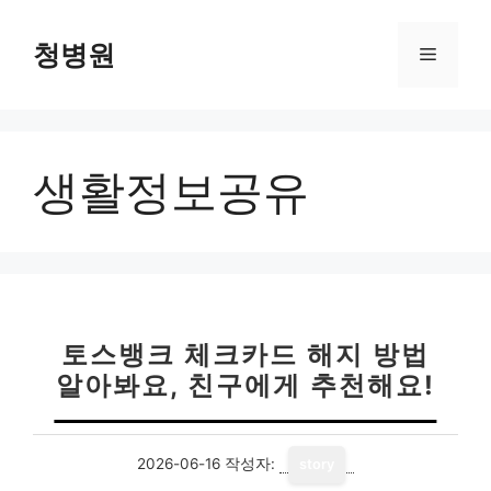
컨
텐
청병원
메
츠
로
뉴
건
너
생활정보공유
뛰
기
토스뱅크 체크카드 해지 방법
알아봐요, 친구에게 추천해요!
2026-06-16
작성자:
story