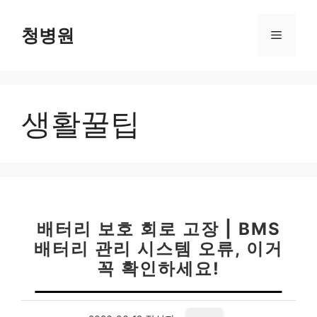
컨
텐
청병원
메
츠
로
뉴
건
너
생활꿀팁
뛰
기
배터리 보호 회로 고장 | BMS
배터리 관리 시스템 오류, 이거
꼭 확인하세요!