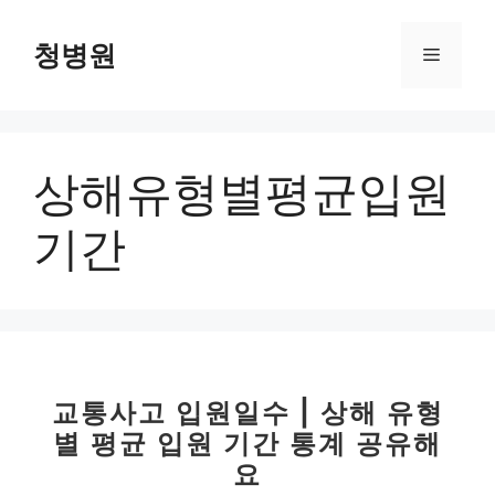
컨
텐
청병원
메
츠
로
뉴
건
너
상해유형별평균입원
뛰
기
기간
교통사고 입원일수 | 상해 유형
별 평균 입원 기간 통계 공유해
요