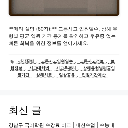
**메타 설명 (80자):** 교통사고 입원일수, 상해 유
형별 평균 입원 기간 통계를 확인하고 후유증 없는
빠른 회복을 위한 정보를 얻어가세요.
태
건강꿀팁
,
교통사고입원일수
,
교통사고정보
,
보
그
험정보
,
사고대처법
,
사고후관리
,
상해유형별평균입
원기간
,
상해치료
,
일상공유
,
입원기간계산
최신 글
강남구 국어학원 수강료 비교 | 내신수업 | 수능대