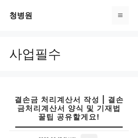
컨
텐
청병원
메
츠
로
뉴
건
너
사업필수
뛰
기
결손금 처리계산서 작성 | 결손
금처리계산서 양식 및 기재법
꿀팁 공유할게요!