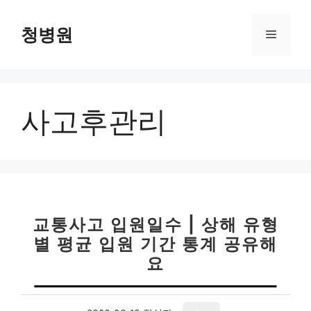
컨
텐
청병원
메
츠
로
뉴
건
너
사고후관리
뛰
기
교통사고 입원일수 | 상해 유형
별 평균 입원 기간 통계 공유해
요