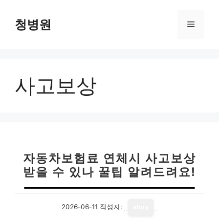
컨
텐
청병원
메
츠
로
뉴
건
너
사고보상
뛰
기
자동차보험료 연체시 사고보상
받을 수 있나 꿀팁 알려드려요!
2026-06-11
작성자:
story