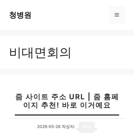
컨
텐
청병원
메
츠
로
뉴
건
너
비대면회의
뛰
기
줌 사이트 주소 URL | 줌 홈페
이지 추천! 바로 이거예요
2026-05-26
작성자:
story