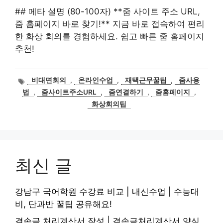
## 메타 설명 (80-100자) **줌 사이트 주소 URL,
줌 홈페이지 바로 찾기!** 지금 바로 접속하여 편리
한 화상 회의를 경험하세요. 쉽고 빠른 줌 홈페이지
추천!
태
비대면회의
,
온라인수업
,
재택근무꿀팁
,
줌사용
그
법
,
줌사이트주소URL
,
줌연결하기
,
줌홈페이지
,
화상회의팁
최신 글
강남구 국어학원 수강료 비교 | 내신수업 | 수능대
비, 단과반 꿀팁 공유해요!
결손금 처리계산서 작성 | 결손금처리계산서 양식