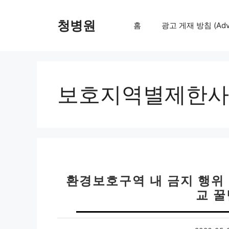
컨
텐
청병원
홈
광고 게재 방침 (Adver
츠
로
건
너
뛰
보호지역별제한사
기
환경보호구역 내 금지 행위 
교 