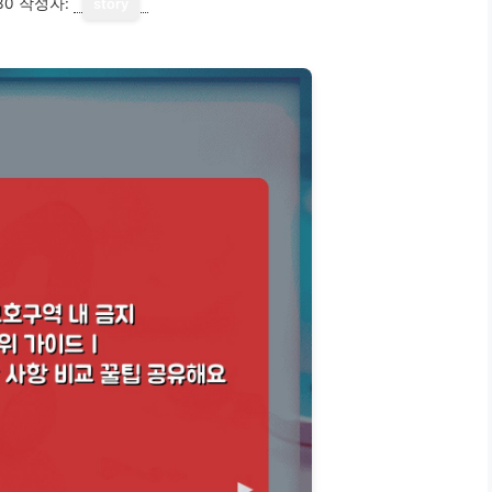
30
작성자:
story