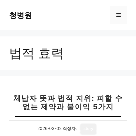
컨
텐
청병원
메
츠
로
뉴
건
너
법적 효력
뛰
기
체납자 뜻과 법적 지위: 피할 수
없는 제약과 불이익 5가지
2026-03-02
작성자:
story