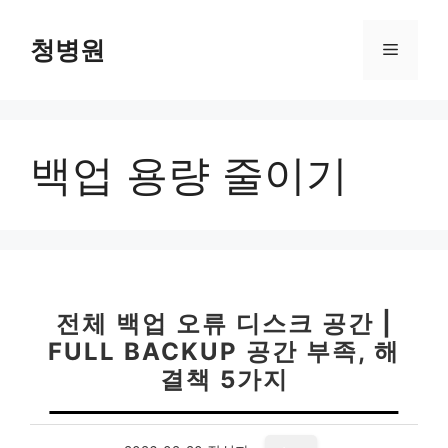
컨
텐
청병원
메
츠
로
뉴
건
너
백업 용량 줄이기
뛰
기
전체 백업 오류 디스크 공간 |
FULL BACKUP 공간 부족, 해
결책 5가지