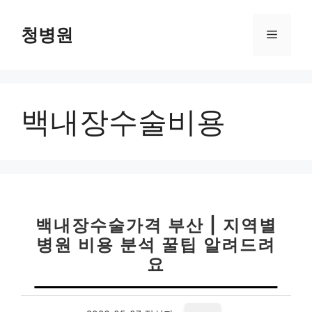
컨
텐
청병원
메
츠
로
뉴
건
너
백내장수술비용
뛰
기
백내장수술가격 부산 | 지역별
병원 비용 분석 꿀팁 알려드려
요