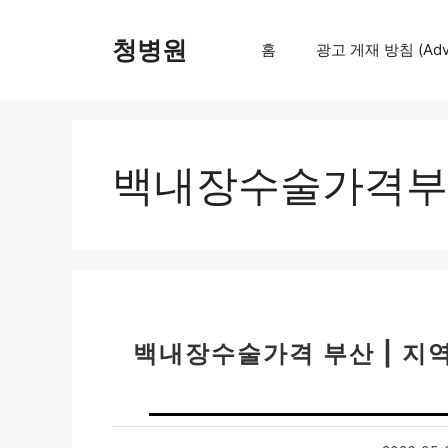
컨
텐
청병원
홈
광고 게재 방침 (Adver
츠
로
건
너
뛰
백내장수술가격부
기
백내장수술가격 부산 | 지