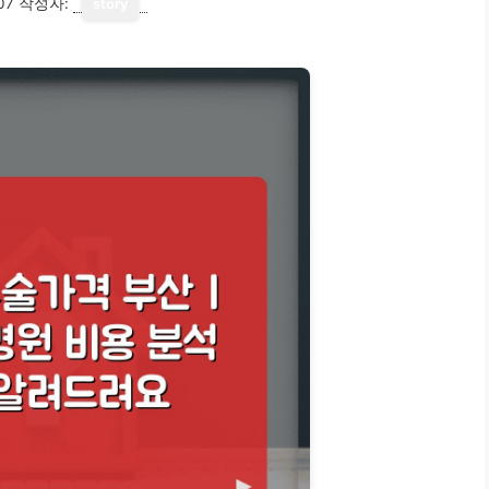
07
작성자:
story