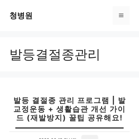
컨
텐
청병원
메
츠
로
뉴
건
너
발등결절종관리
뛰
기
발등 결절종 관리 프로그램 | 발
교정운동 + 생활습관 개선 가이
드 (재발방지) 꿀팁 공유해요!