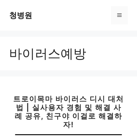
컨
텐
청병원
메
츠
로
뉴
건
너
바이러스예방
뛰
기
트로이목마 바이러스 디시 대처
법 | 실사용자 경험 및 해결 사
례 공유, 친구야 이걸로 해결하
자!