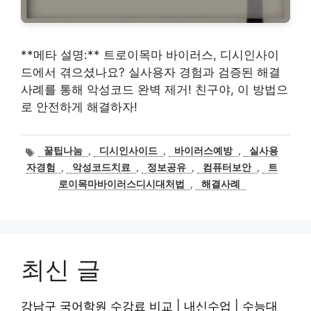
**메타 설명:** 트로이목마 바이러스, 디시인사이
드에서 겪으셨나요? 실사용자 경험과 검증된 해결
사례를 통해 악성코드 완벽 제거! 친구야, 이 방법으
로 안전하게 해결하자!
태
꿀팁나눔
,
디시인사이드
,
바이러스예방
,
실사용
그
자경험
,
악성코드치료
,
정보공유
,
컴퓨터보안
,
트
로이목마바이러스디시대처법
,
해결사례
최신 글
강남구 국어학원 수강료 비교 | 내신수업 | 수능대