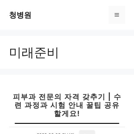
컨
텐
청병원
메
츠
로
뉴
건
너
미래준비
뛰
기
피부과 전문의 자격 갖추기 | 수
련 과정과 시험 안내 꿀팁 공유
할게요!