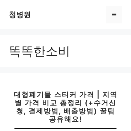
컨
텐
청병원
메
츠
로
뉴
건
너
똑똑한소비
뛰
기
대형폐기물 스티커 가격 | 지역
별 가격 비교 총정리 (+수거신
청, 결제방법, 배출방법) 꿀팁
공유해요!