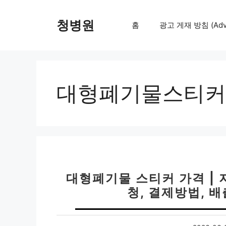
컨
텐
청병원
홈
광고 게재 방침 (Adver
츠
로
건
너
뛰
대형폐기물스티커
기
대형폐기물 스티커 가격 | 
청, 결제방법, 