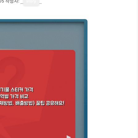
05
작성자:
story