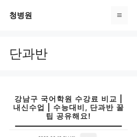
컨
텐
청병원
메
츠
로
뉴
건
너
단과반
뛰
기
강남구 국어학원 수강료 비교 |
내신수업 | 수능대비, 단과반 꿀
팁 공유해요!