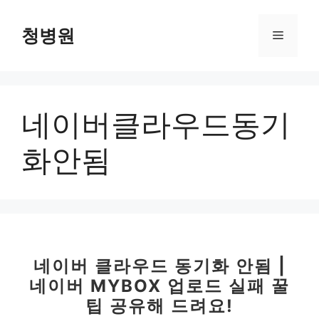
컨
텐
청병원
메
츠
로
뉴
건
너
네이버클라우드동기
뛰
기
화안됨
네이버 클라우드 동기화 안됨 |
네이버 MYBOX 업로드 실패 꿀
팁 공유해 드려요!