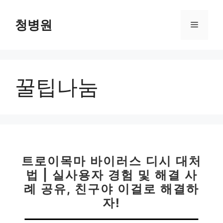
컨
텐
청병원
메
츠
로
뉴
건
너
꿀팁나눔
뛰
기
트로이목마 바이러스 디시 대처
법 | 실사용자 경험 및 해결 사
례 공유, 친구야 이걸로 해결하
자!