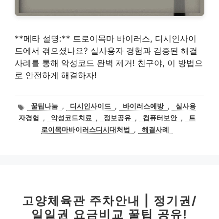
**메타 설명:** 트로이목마 바이러스, 디시인사이
드에서 겪으셨나요? 실사용자 경험과 검증된 해결
사례를 통해 악성코드 완벽 제거! 친구야, 이 방법으
로 안전하게 해결하자!
태
꿀팁나눔
,
디시인사이드
,
바이러스예방
,
실사용
그
자경험
,
악성코드치료
,
정보공유
,
컴퓨터보안
,
트
로이목마바이러스디시대처법
,
해결사례
고양체육관 주차안내 | 정기권/
일일권 요금비교 꿀팁 공유!