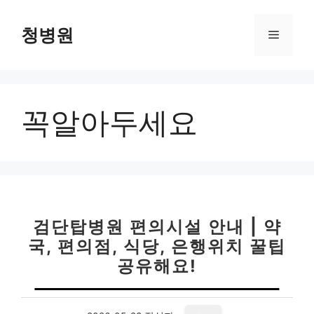
컨
텐
청병원
메
츠
로
뉴
건
너
꼭알아두세요
뛰
기
검단탑병원 편의시설 안내 | 약
국, 편의점, 식당, 은행위치 꿀팁
공유해요!