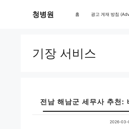
컨
텐
청병원
홈
광고 게재 방침 (Adver
츠
로
건
너
뛰
기장 서비스
기
전남 해남군 세무사 추천: 
2026-03-