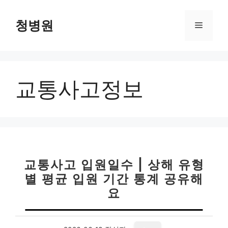
컨
텐
청병원
메
츠
로
뉴
건
너
교통사고정보
뛰
기
교통사고 입원일수 | 상해 유형
별 평균 입원 기간 통계 공유해
요