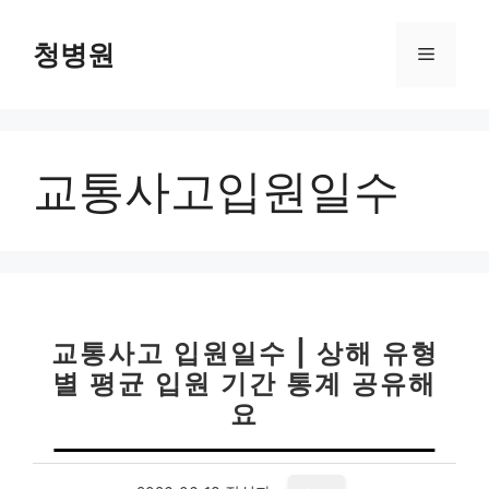
컨
텐
청병원
메
츠
로
뉴
건
너
교통사고입원일수
뛰
기
교통사고 입원일수 | 상해 유형
별 평균 입원 기간 통계 공유해
요