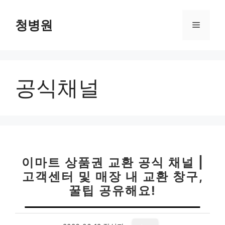
컨
텐
청병원
메
츠
로
뉴
건
너
공식채널
뛰
기
이마트 상품권 교환 공식 채널 |
고객센터 및 매장 내 교환 창구,
꿀팁 공유해요!