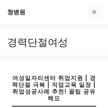
컨
텐
청병원
메
츠
로
뉴
건
너
경력단절여성
뛰
기
여성일자리센터 취업지원 | 경
력단절 극복 | 직업교육 일정 |
취업성공사례 추천! 꿀팁 공유
해요