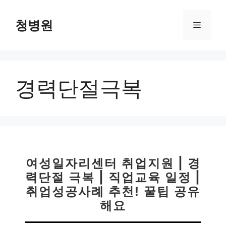
컨
텐
청병원
메
츠
로
뉴
건
너
경력단절극복
뛰
기
여성일자리센터 취업지원 | 경
력단절 극복 | 직업교육 일정 |
취업성공사례 추천! 꿀팁 공유
해요