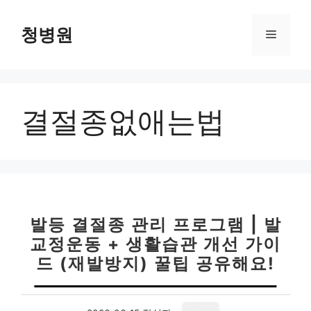
컨
텐
청병원
메
츠
로
뉴
건
너
결절종없애는법
뛰
기
발등 결절종 관리 프로그램 | 발
교정운동 + 생활습관 개선 가이
드 (재발방지) 꿀팁 공유해요!