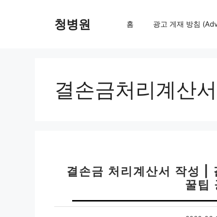
컨
텐
청병원
홈
광고 게재 방침 (Adver
츠
로
건
너
뛰
결손금처리계산서
기
결손금 처리계산서 작성 |
꿀팁