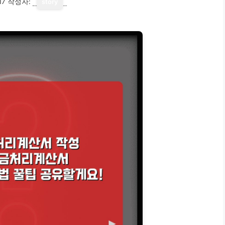
17
작성자:
story