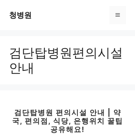
컨
텐
청병원
메
츠
로
뉴
건
너
검단탑병원편의시설
뛰
기
안내
검단탑병원 편의시설 안내 | 약
국, 편의점, 식당, 은행위치 꿀팁
공유해요!