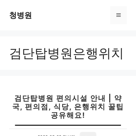
컨
텐
청병원
메
츠
로
뉴
건
너
검단탑병원은행위치
뛰
기
검단탑병원 편의시설 안내 | 약
국, 편의점, 식당, 은행위치 꿀팁
공유해요!