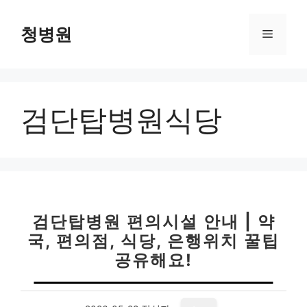
컨
텐
청병원
메
츠
로
뉴
건
너
검단탑병원식당
뛰
기
검단탑병원 편의시설 안내 | 약
국, 편의점, 식당, 은행위치 꿀팁
공유해요!