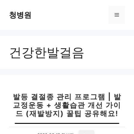
컨
텐
청병원
메
츠
로
뉴
건
너
건강한발걸음
뛰
기
발등 결절종 관리 프로그램 | 발
교정운동 + 생활습관 개선 가이
드 (재발방지) 꿀팁 공유해요!