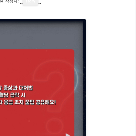
14
작성자:
story