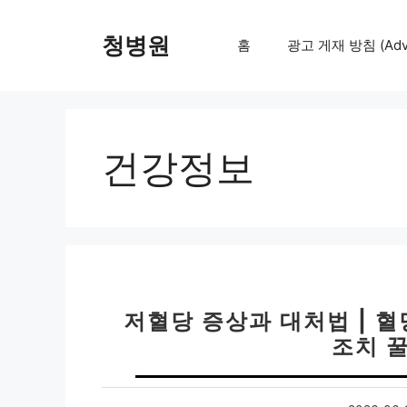
컨
텐
청병원
홈
광고 게재 방침 (Adver
츠
로
건
너
뛰
건강정보
기
저혈당 증상과 대처법 | 혈
조치 