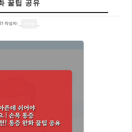
화 꿀팁 공유
21
작성자:
story