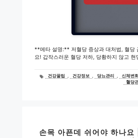
**메타 설명:** 저혈당 증상과 대처법, 혈
요! 갑작스러운 혈당 저하, 당황하지 않고 
태
건강꿀팁
,
건강정보
,
당뇨관리
,
신체변
그
혈당
손목 아픈데 쉬어야 하나요 | 