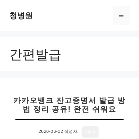
컨
텐
청병원
메
츠
로
뉴
건
너
간편발급
뛰
기
카카오뱅크 잔고증명서 발급 방
법 정리 공유! 완전 쉬워요
2026-06-02
작성자:
story