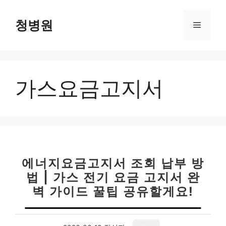
컨
텐
청병원
메
츠
로
뉴
건
너
가스요금고지서
뛰
기
에너지요금고지서 조회 납부 방
법 | 가스 전기 요금 고지서 완
벽 가이드 꿀팁 공유할게요!