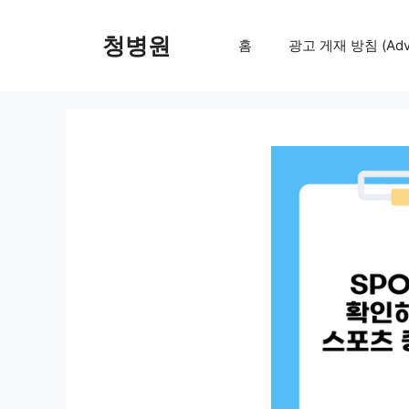
컨
텐
청병원
홈
광고 게재 방침 (Adver
츠
로
건
너
뛰
기